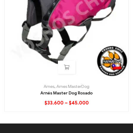
Arnes
,
Arnes MasterDog
Arnés Master Dog Rosado
$
33.600
–
$
45.000