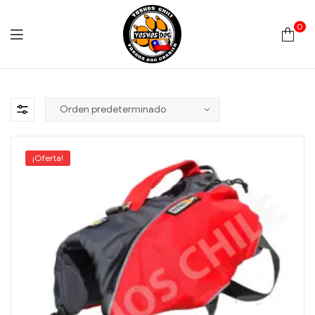
0
Yoshos
Chile
¡Oferta!