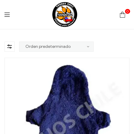
0
Yoshos
Chile