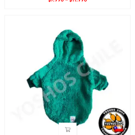
$
7.990
–
$
11.990