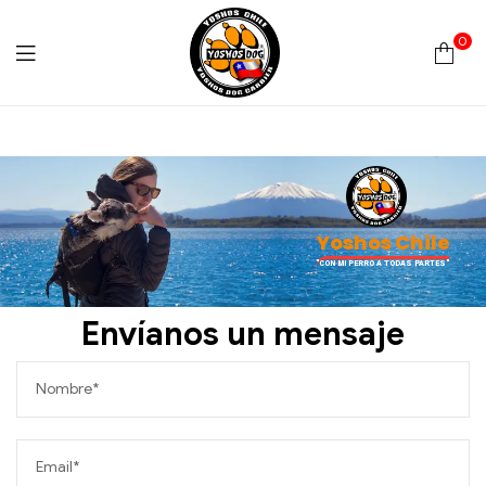
0
Yoshos
Chile
Yoshos Chile
"CON MI PERRO A TODAS PARTES"
Envíanos un mensaje