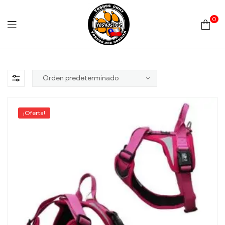
0
Yoshos
Chile
¡Oferta!