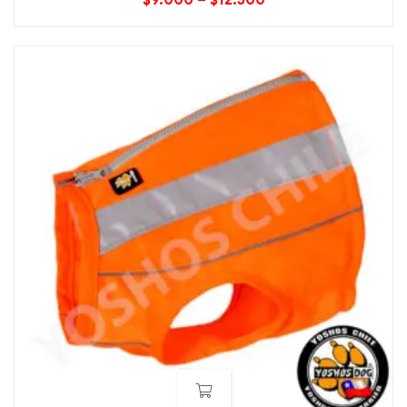
$
9.000
–
$
12.500