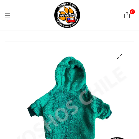
0
Yoshos
Chile