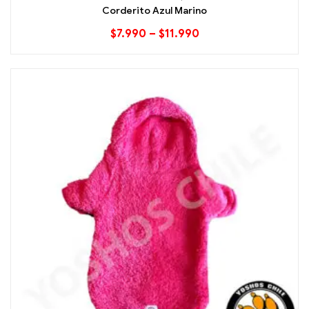
Corderito Azul Marino
$
7.990
–
$
11.990