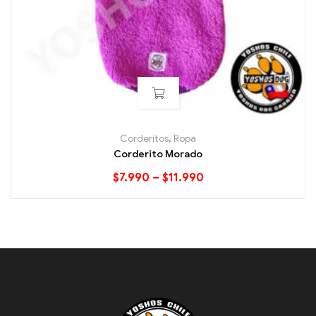
Corderitos
,
Ropa
Corderito Morado
$
7.990
–
$
11.990