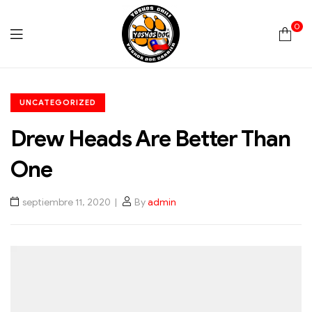
0
Yoshos
UNCATEGORIZED
Chile
Drew Heads Are Better Than
One
septiembre 11, 2020
By
admin