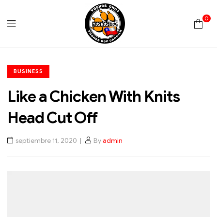
0
Yoshos
BUSINESS
Chile
Like a Chicken With Knits
Head Cut Off
septiembre 11, 2020
By
admin