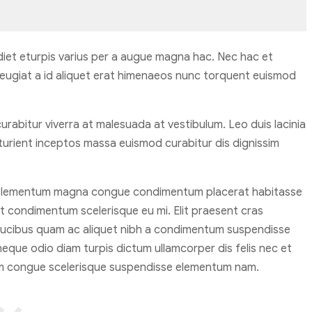
iet eturpis varius per a augue magna hac. Nec hac et
feugiat a id aliquet erat himenaeos nunc torquent euismod
 curabitur viverra at malesuada at vestibulum. Leo duis lacinia
turient inceptos massa euismod curabitur dis dignissim
n elementum magna congue condimentum placerat habitasse
at condimentum scelerisque eu mi. Elit praesent cras
 faucibus quam ac aliquet nibh a condimentum suspendisse
eque odio diam turpis dictum ullamcorper dis felis nec et
m congue scelerisque suspendisse elementum nam.