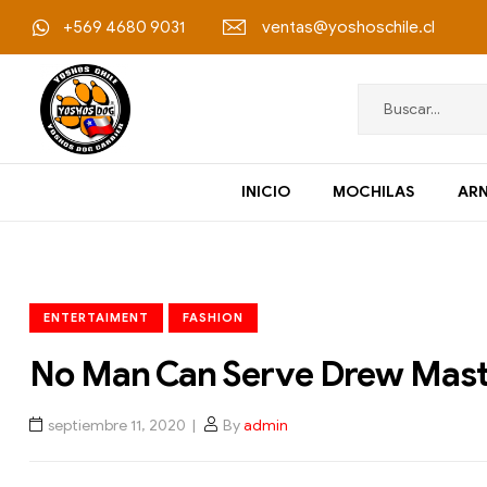
+569 4680 9031
ventas@yoshoschile.cl
Yoshos
INICIO
MOCHILAS
ARN
Chile
Accesorios
Outdoor
ENTERTAIMENT
FASHION
para
mascotas
No Man Can Serve Drew Mast
septiembre 11, 2020
By
admin