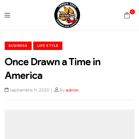
0
Yoshos
BUSINESS
LIFE STYLE
Chile
Once Drawn a Time in
America
septiembre 11, 2020
By
admin