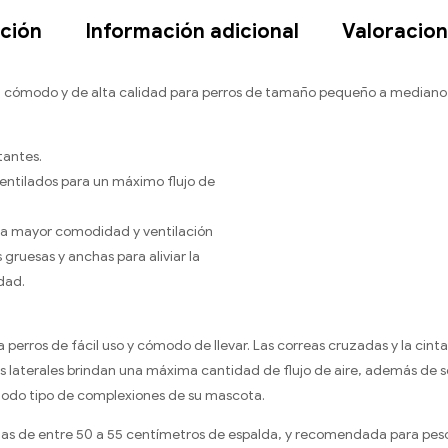
ción
Información adicional
Valoracion
 cómodo y de alta calidad para perros de tamaño pequeño a mediano qu
tantes.
ntilados para un máximo flujo de
ra mayor comodidad y ventilación
gruesas y anchas para aliviar la
dad.
perros de fácil uso y cómodo de llevar. Las correas cruzadas y la cinta
laterales brindan una máxima cantidad de flujo de aire, además de ser
todo tipo de complexiones de su mascota.
itas de entre 50 a 55 centímetros de espalda, y recomendada para peso