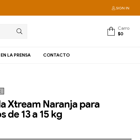
SIGN IN
Carro
$
0
EN LA PRENSA
CONTACTO
K
a Xtream Naranja para
s de 13 a 15 kg