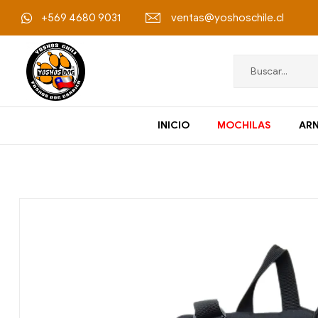
+569 4680 9031
ventas@yoshoschile.cl
Yoshos
INICIO
MOCHILAS
ARN
Chile
Accesorios
Outdoor
para
mascotas