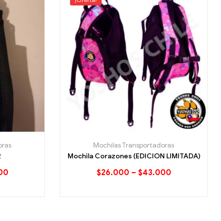
oras
Mochilas Transportadoras
2
Mochila Corazones (EDICION LIMITADA)
00
$
26.000
–
$
43.000