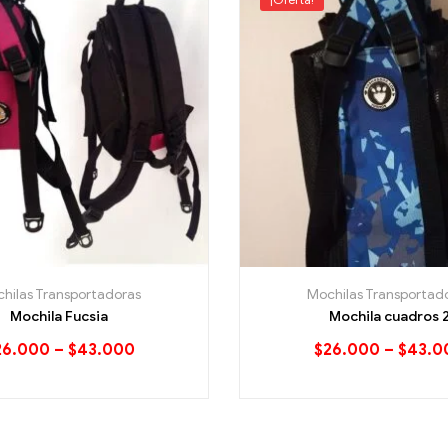
hilas Transportadoras
Mochilas Transportad
Mochila Fucsia
Mochila cuadros 
26.000
–
$
43.000
$
26.000
–
$
43.0