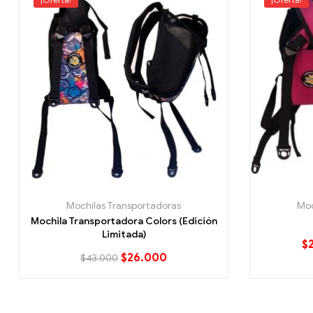
Mochilas Transportadoras
Moc
Mochila Transportadora Colors (Edición
Limitada)
$
$
26.000
$
43.000