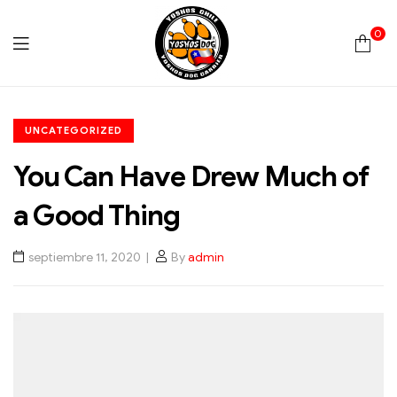
0
Yoshos
UNCATEGORIZED
Chile
You Can Have Drew Much of
a Good Thing
septiembre 11, 2020
By
admin