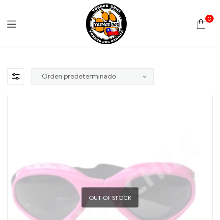
0
Yoshos
Chile
OUT OF STOCK