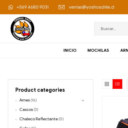
+569 4680 9031
ventas@yoshoschile.cl
Yoshos
INICIO
MOCHILAS
ARN
Chile
Accesorios
Outdoor
para
Product categories
mascotas
Arnes
(16)
Cascos
(3)
Chaleco Reflectante
(0)