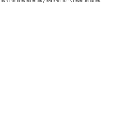
alos a factores externos y evite heridas y resequedades.