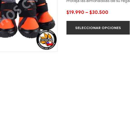
Proteja las almohadillas de su reg
$
19.990
–
$
30.500
SELECCIONAR OPCIONES