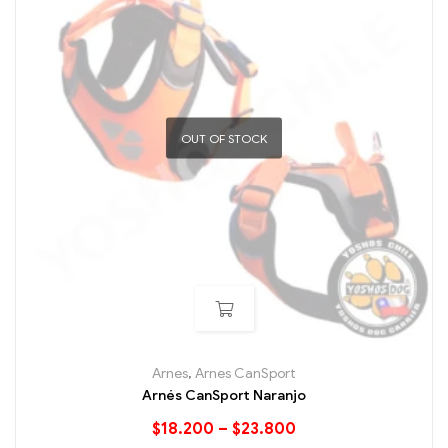
OUT OF STOCK
Arnes
,
Arnes CanSport
Arnés CanSport Naranjo
$
18.200
–
$
23.800