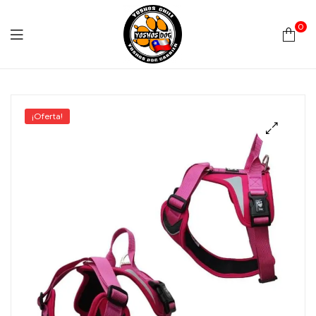
0
Yoshos
Chile
¡Oferta!