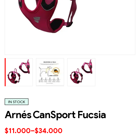
IN STOCK
Arnés CanSport Fucsia
$
11.000
–
$
34.000